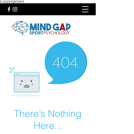
G-GQ3VQE52KS
There’s Nothing
Here...